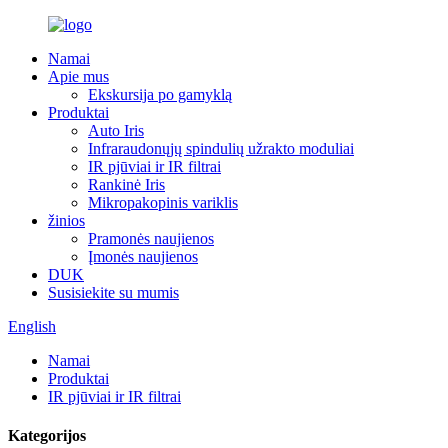
Namai
Apie mus
Ekskursija po gamyklą
Produktai
Auto Iris
Infraraudonųjų spindulių užrakto moduliai
IR pjūviai ir IR filtrai
Rankinė Iris
Mikropakopinis variklis
žinios
Pramonės naujienos
Įmonės naujienos
DUK
Susisiekite su mumis
English
Namai
Produktai
IR pjūviai ir IR filtrai
Kategorijos