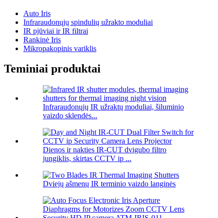
Auto Iris
Infraraudonųjų spindulių užrakto moduliai
IR pjūviai ir IR filtrai
Rankinė Iris
Mikropakopinis variklis
Teminiai produktai
Infraraudonųjų IR užraktų moduliai, šiluminio
vaizdo sklendės...
Dienos ir nakties IR-CUT dvigubo filtro
jungiklis, skirtas CCTV ip ...
Dviejų ašmenų IR terminio vaizdo langinės