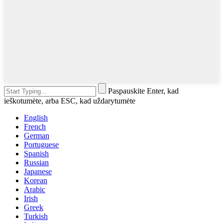
Paspauskite Enter, kad
ieškotumėte, arba ESC, kad uždarytumėte
English
French
German
Portuguese
Spanish
Russian
Japanese
Korean
Arabic
Irish
Greek
Turkish