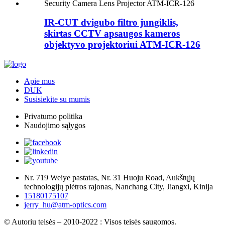
IR-CUT dvigubo filtro jungiklis,
skirtas CCTV apsaugos kameros
objektyvo projektoriui ATM-ICR-126
Apie mus
DUK
Susisiekite su mumis
Privatumo politika
Naudojimo sąlygos
Nr. 719 Weiye pastatas, Nr. 31 Huoju Road, Aukštųjų
technologijų plėtros rajonas, Nanchang City, Jiangxi, Kinija
15180175107
jerry_hu@atm-optics.com
© Autorių teisės – 2010-2022 : Visos teisės saugomos.